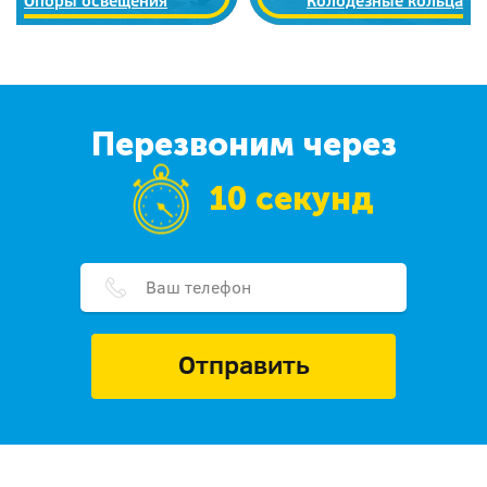
Опоры освещения
Колодезные кольца
Перезвоним через
10 секунд
Отправить